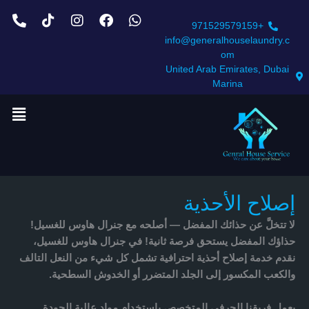
خطي
ne-
Tiktok
Instagram
Facebook
Whatsapp
لى
alt
+971529579159
لمحتوى
info@generalhouselaundry.c
om
United Arab Emirates, Dubai
Marina
إصلاح الأحذية
لا تتخلَّ عن حذائك المفضل — أصلحه مع
جنرال هاوس للغسيل
!
حذاؤك المفضل يستحق فرصة ثانية! في
جنرال هاوس للغسيل
،
نقدم خدمة
إصلاح أحذية احترافية
تشمل كل شيء من
النعل التالف
والكعب المكسور
إلى
الجلد المتضرر أو الخدوش السطحية
.
يعمل
فريقنا الحرفي المتخصص
باستخدام
مواد عالية الجودة