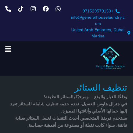
خطي
ne-
Tiktok
Instagram
Facebook
Whatsapp
لى
alt
+971529579159
لمحتوى
info@generalhouselaundry.c
om
United Arab Emirates, Dubai
Marina
تنظيف الستائر
وداعًا للغبار والبقع… ومرحبًا بالستائر النظيفة!
في
جنرال هاوس للغسيل
، نقدم خدمة تنظيف شاملة للستائر تعيد
إليها جمالها الأصلي وأناقتها المميزة.
يستخدم فريقنا المتخصص أحدث التقنيات لغسل الستائر بعناية
فائقة، سواء كانت
ثقيلة أو مصنوعة من أقمشة حساسة
.